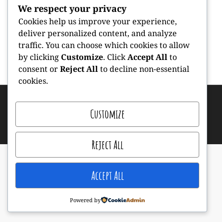
We respect your privacy
Hello World!
Cookies help us improve your experience,
Admin
By
1
Posted
By
deliver personalized content, and analyze
4 Червня, 2026
Admin
Коментар
On
traffic. You can choose which cookies to allow
до
by clicking
Customize
. Click
Accept All
to
Hello
consent or
Reject All
to decline non-essential
cookies.
world!
Copyright © 2026
Дошкільний підрозділ Путрівського
Customize
академічного ліцею
. All Rights Reserved.
|
Kids
Camp by
Catch Themes
Reject All
Accept All
Powered by