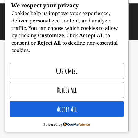
We respect your privacy
Cookies help us improve your experience,
Copyright © 2026
Дошкільний підрозділ Путрівського
deliver personalized content, and analyze
академічного ліцею
. All Rights Reserved.
|
Kids
traffic. You can choose which cookies to allow
Camp by
Catch Themes
by clicking
Customize
. Click
Accept All
to
consent or
Reject All
to decline non-essential
cookies.
Customize
Reject All
Accept All
Powered by