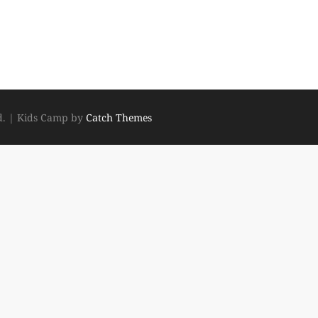
d.
|
Kids Camp by
Catch Themes